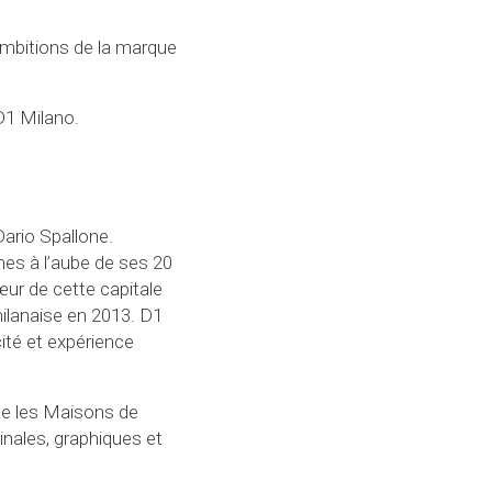
ambitions de la marque
D1 Milano.
Dario Spallone.
hes à l’aube de ses 20
œur de cette capitale
milanaise en 2013. D1
cité et expérience
ue les Maisons de
inales, graphiques et