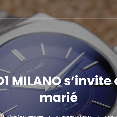
D1 MILANO s’invite
marié