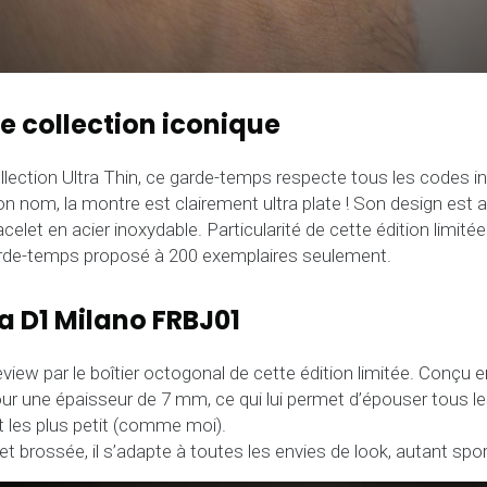
ne collection iconique
llection Ultra Thin, ce garde-temps respecte tous les codes in
on nom, la montre est clairement ultra plate ! Son design est a
acelet en acier inoxydable. Particularité de cette édition limi
arde-temps proposé à 200 exemplaires seulement.
la D1 Milano FRBJ01
w par le boîtier octogonal de cette édition limitée. Conçu en 
r une épaisseur de 7 mm, ce qui lui permet d’épouser tous l
ut les plus petit (comme moi).
 et brossée, il s’adapte à toutes les envies de look, autant sport