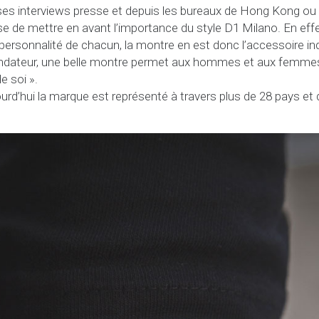
s interviews presse et depuis les bureaux de Hong Kong ou 
e de mettre en avant l’importance du style D1 Milano. En effet 
 personnalité de chacun, la montre en est donc l’accessoire in
ondateur, une belle montre permet aux hommes et aux femmes 
e soi ».
jourd’hui la marque est représenté à travers plus de 28 pays et