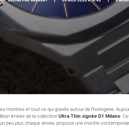
RÉDIGÉ PAR GREG0RY
|
05 NOV 2020 À 16:42
|
5 MINU
les montres et tout ce qui gravite autour de l’horlogerie. Aujour
ition limitée de la collection
Ultra Thin signée D1 Milano
. C
se un peu plus chaque année, propose une montre contemporain