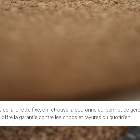
de la lunette fixe, on retrouve la couronne qui permet de gérer
r offre la garantie contre les chocs et rayures du quotidien.