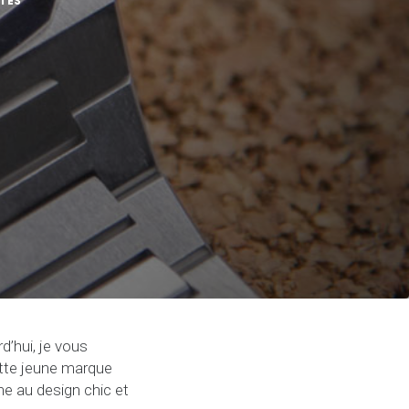
TES
d’hui, je vous
ette jeune marque
e au design chic et