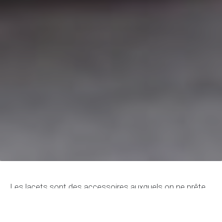
Les lacets sont des accessoires auxquels on ne prête
généralement pas beaucoup attention. Ils participent
pourtant à l’élégance des chaussures, surtout celles